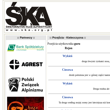
:: Partnerzy ::
:: Przejścia - Kielecczyzna ::
Przejścia użytkownika
guru
Rejon
Wykień
droga lewymi ryskami nosa,
Ciosowa
drodz położona jest w górnej części kam
Wykień
Droga trudna ale 
Ciosowa
Ta droga według mojej oceny jest łatwiejsza niż kom