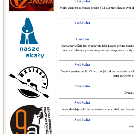
Stokówka
Moim zdaniem to bardzo mocne VI.2 dlatego skłaniał bym się 
Stokówka
Ciosowa
Nazwa oczywiście jest propozycją jeśli Leszek nie ma innej,a
część wstrzelenia się w komin pomimo zewspinania i o sty
Stokówka
Drodę wyceniam na M V+ w/x tak jak mi tam wybrało psychę 
dalej zacięciem z
Stokówka
Droga t
Stokówka
Jedna zładniejszych linii na stokówce ze względu na różnoro
Stokówka
najb