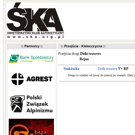
:: Partnerzy ::
:: Przejścia - Kielecczyzna ::
Przejścia drogi
Dziki trawers
Rejon
Stokówka
Dziki trawers
V+
RP
Droga ta wiedzie od lewej do prawej po stanach .Daty 