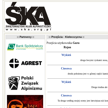
:: Partnerzy ::
:: Przejścia - Kielecczyzna ::
Przejścia użytkownika
Guru
Rejon
Wykień
droga lewymi ryskami nosa,
Ciosowa
drodz położona jest w górnej części kam
Wykień
Droga trudna ale 
Ciosowa
Ta droga według mojej oceny jest łatwiejsza niż kom