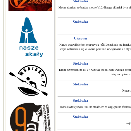
Stokówka
Moim zdaniem to bardzo mocne VI.2 dlatego skłaniał bym się 
Stokówka
Ciosowa
Nazwa oczywiście jest propozycją jeśli Leszek nie ma innej,a
część wstrzelenia się w komin pomimo zewspinania i o sty
Stokówka
Drodę wyceniam na M V+ w/x tak jak mi tam wybrało psychę 
dalej zacięciem z
Stokówka
Droga t
Stokówka
Jedna zładniejszych linii na stokówce ze względu na różnoro
Stokówka
najb