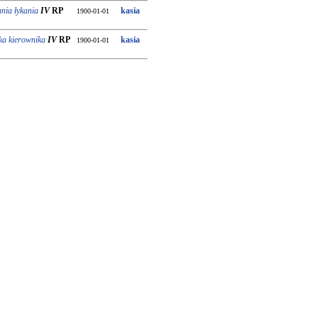
nia łykania
IV
RP
kasia
1900-01-01
ka kierownika
IV
RP
kasia
1900-01-01