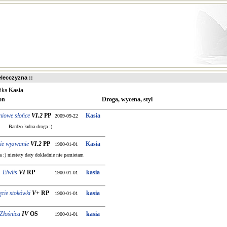
ielecczyzna ::
nika
Kasia
on
Droga, wycena, styl
niowe słońce
VI.2
PP
Kasia
2009-09-22
Bardzo ładna droga :)
kie wyzwanie
VI.2
PP
Kasia
1900-01-01
 :) niestety daty dokladnie nie pamietam
Elwlis
VI
RP
kasia
1900-01-01
ęcie stokówki
V+
RP
kasia
1900-01-01
Złośnica
IV
OS
kasia
1900-01-01