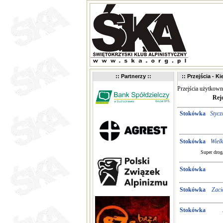
:: Partnerzy ::
:: Przejścia - K
Przejścia użytkow
Rej
Stokówka
Stycz
Stokówka
Wiel
Super droga
Stokówka
Stokówka
Zaci
Stokówka