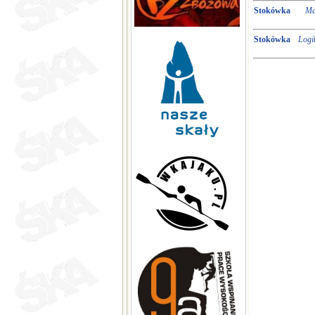
Stokówka
Ma
Stokówka
Logi