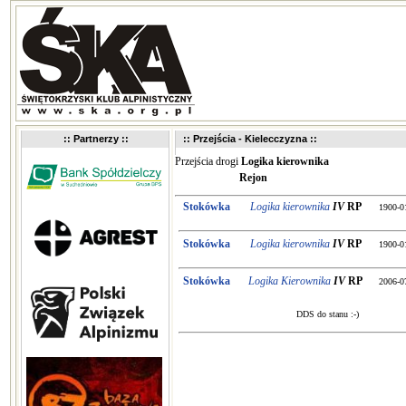
:: Partnerzy ::
:: Przejścia - Kielecczyzna ::
Przejścia drogi
Logika kierownika
Rejon
Stokówka
Logika kierownika
IV
RP
1900-0
Stokówka
Logika kierownika
IV
RP
1900-0
Stokówka
Logika Kierownika
IV
RP
2006-0
DDS do stanu :-)