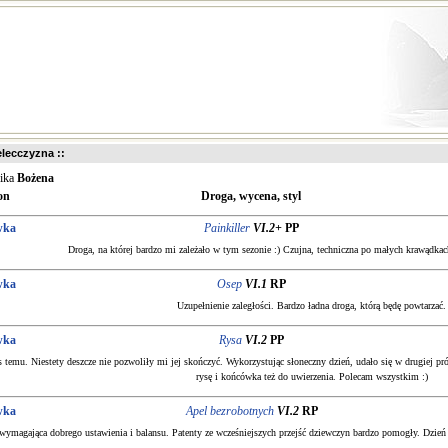
ielecczyzna ::
nika
Bożena
on
Droga, wycena, styl
wka
Painkiller
VI.2+
PP
Droga, na której bardzo mi zależało w tym sezonie :) Czujna, techniczna po małych krawądkach
wka
Osep
VI.1
RP
Uzupełnienie zaległości. Bardzo ładna droga, którą będę powtarzać.
wka
Rysa
VI.2
PP
as temu. Niestety deszcze nie pozwoliły mi jej skończyć. Wykorzystując słoneczny dzień, udało się w drugiej p
rysę i końcówka też do uwierzenia. Polecam wszystkim :)
wka
Apel bezrobotnych
VI.2
RP
 wymagająca dobrego ustawienia i balansu. Patenty ze wcześniejszych przejść dziewczyn bardzo pomogły. Dzień w