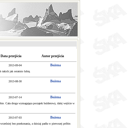
Data przejścia
Autor przejścia
Bożena
2013-09-04
 takich jak ostatnio lubię.
Bożena
2013-08-30
Bożena
2013-07-14
róbie. Cała droga wymagająca początek bulderowy, dalej wejście w
Bożena
2013-07-03
cześniej bez przekonania, a dzisiaj padła w pierwszej próbie.