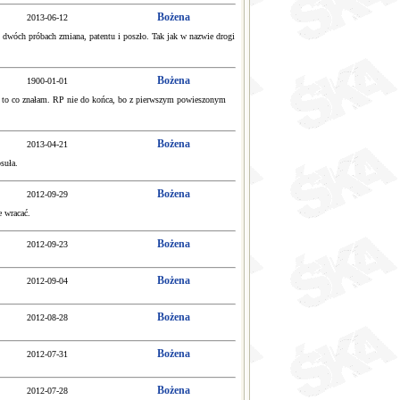
Bożena
2013-06-12
dwóch próbach zmiana, patentu i poszło. Tak jak w nazwie drogi
Bożena
1900-01-01
już to co znałam. RP nie do końca, bo z pierwszym powieszonym
Bożena
2013-04-21
suła.
Bożena
2012-09-29
e wracać.
Bożena
2012-09-23
Bożena
2012-09-04
Bożena
2012-08-28
Bożena
2012-07-31
Bożena
2012-07-28