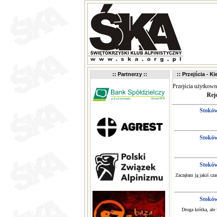
:: Partnerzy ::
:: Przejścia - K
Przejścia użytkow
Rej
Stokó
Stokó
Stokó
Zaczęłam ją jakiś cz
Stokó
Droga krótka, ale