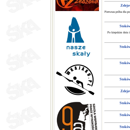
Zelej
Pierwsza próba dla p
Stokó
Po kiepskim dniu i
Stokó
Stokó
Stokó
Zelej
Stokó
Stokó
Stokó