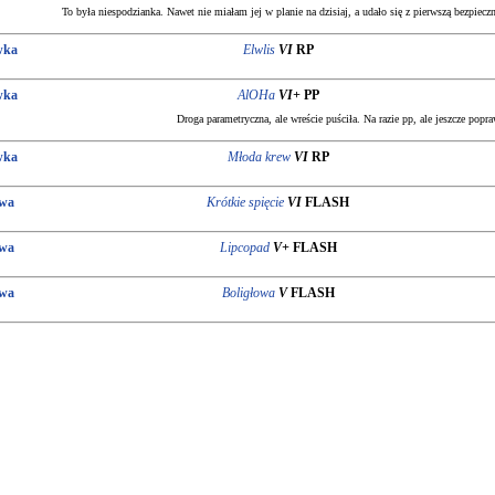
To była niespodzianka. Nawet nie miałam jej w planie na dzisiaj, a udało się z pierwszą bezpiec
wka
Elwlis
VI
RP
wka
AlOHa
VI+
PP
Droga parametryczna, ale wreście puściła. Na razie pp, ale jeszcze popra
wka
Młoda krew
VI
RP
owa
Krótkie spięcie
VI
FLASH
owa
Lipcopad
V+
FLASH
owa
Boligłowa
V
FLASH