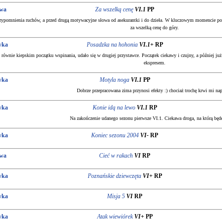
owa
Za wszelką cenę
VI.1
PP
rzypomnienia ruchów, a przed drugą motywacyjne słowa od asekurantki i do dzieła. W kluczowym momencie po 
za wszelką cenę do góry.
wka
Posadzka na hohonia
VI.1+
RP
 równie kiepskim początku wspinania, udało się w drugiej przystawce. Początek ciekawy i czujny, a później 
ekspresem.
wka
Motyla noga
VI.1
PP
Dobrze przepracowana zima przynosi efekty :) chociaż trochę krwi mi nap
wka
Konie idą na lewo
VI.1
RP
Na zakończenie udanego sezonu pierwsze VI.1. Ciekawa droga, na którą będ
wka
Koniec sezonu 2004
VI-
RP
owa
Cieć w rakach
VI
RP
wka
Poznańskie dziewczęta
VI+
RP
wka
Misja 5
VI
RP
wka
Atak wiewiórek
VI+
PP