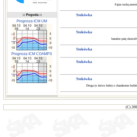
Fajne ruchy,nieste
:: Pogoda ::
Stokówka
Prognoza ICM UM
Stokówka
banalne parę skurcz
Stokówka
Prognoza ICM COAMPS
Stokówka
Stokówka
Droga (o dziwo hehe) o charakterze bulde
(C) 200