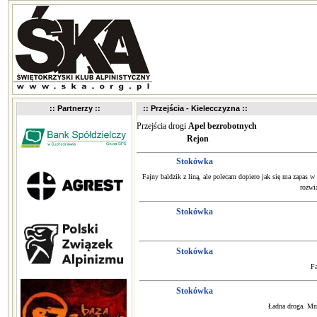
:: Partnerzy ::
:: Przejścia - Kielecczyzna ::
Przejścia drogi
Apel bezrobotnych
Rejon
Stokówka
Fajny baldzik z liną, ale polecam dopiero jak się ma zapas 
rozwi
Stokówka
Stokówka
Fa
Stokówka
Ładna droga. Mni