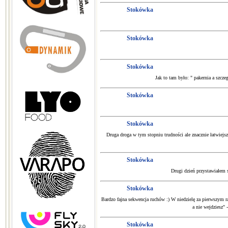
Stokówka
Stokówka
Stokówka
Jak to tam było: " pakernia a szcz
Stokówka
Stokówka
Druga droga w tym stopniu trudności ale znacznie łatwiejs
Stokówka
Drugi dzień przystawiałem si
Stokówka
Bardzo fajna sekwencja ruchów :) W niedzielę za pierwszym raz
a nie wejdziesz"
Stokówka