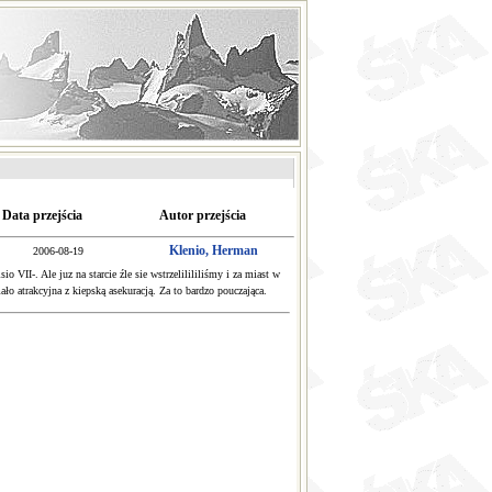
Data przejścia
Autor przejścia
Klenio, Herman
2006-08-19
II-. Ale juz na starcie źle sie wstrzelilililiśmy i za miast w
o atrakcyjna z kiepską asekuracją. Za to bardzo pouczająca.