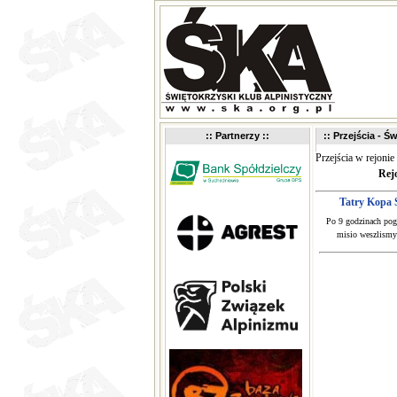
:: Partnerzy ::
:: Przejścia - Św
Przejścia w rejonie
Rej
Tatry Kopa
Po 9 godzinach pogo
misio weszlismy 