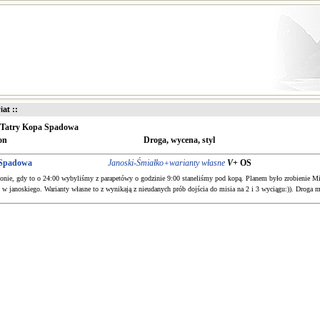
iat ::
Tatry Kopa Spadowa
on
Droga, wycena, styl
 Spadowa
Janoski-Śmiałko+warianty własne
V+
OS
nie, gdy to o 24:00 wybyliśmy z parapetówy o godzinie 9:00 staneliśmy pod kopą. Planem było zrobienie Misio V
w janoskiego. Warianty własne to z wynikają z nieudanych prób dojścia do misia na 2 i 3 wyciągu:)). Droga mał