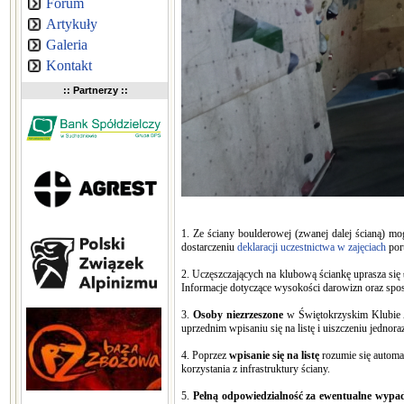
Forum
Artykuły
Galeria
Kontakt
:: Partnerzy ::
1. Ze ściany boulderowej (zwanej dalej ścianą) m
dostarczeniu
deklaracji uczestnictwa w zajęciach
port
2. Uczęszczających na klubową ściankę uprasza się
Informacje dotyczące wysokości darowizn oraz sposo
3.
Osoby niezrzeszone
w Świętokrzyskim Klubie A
uprzednim wpisaniu się na listę i uiszczeniu jednor
4. Poprzez
wpisanie się na listę
rozumie się automat
korzystania z infrastruktury ściany.
5.
Pełną odpowiedzialność za ewentualne wypadk