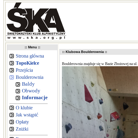
:: Menu ::
:: Klubowa Boulderownia ::
Strona główna
TopoKielce
Boulderownia znajduje się w Bazie Zbożowej na ul
Przejścia
Boulderownia
Baldy
Obwody
Informacje
O klubie
Jak wstąpić
Opłaty
Zniżki