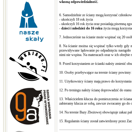
własną odpowiedzialność.
6. Samodzielnie ze ściany mogą korzystać członkow
- ukończyli 18 rok życia
- ukończyli 16 rok życia oraz posiadają pisemną 
-
dzieci i młodzież do 16 roku
życia mogą korzystać
7. Jednocześnie na ścianie może wspinać się 20 osó
8. Na ścianie można się wspinać tylko wtedy gdy n
przewidywane lądowanie po odpadnięciu nastąpiło m
nimi nie wspina. Na materacach oraz w ich obrębie 
9. Przed korzystaniem ze ścianki należy zmienić o
10. Osoby przebywające na terenie ściany powinny 
11. Użytkownicy ściany mają prawo do korzystania
12. Po treningu należy ścianę doprowadzić do stanu
13. Właścicielem klucza do pomieszczenia ze ścian
zabieramy klucza ze sobą, zawsze zwracamy go do 
14. Na terenie Bazy Zbożowej obowiązuje zakaz palen
15. Regulamin ściany został zatwierdzony przez Za