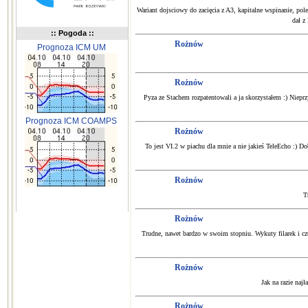
Wariant dojsciowy do zacięcia z A3, kapitalne wspinanie, pol
dał z
:: Pogoda ::
Rożnów
Prognoza ICM UM
Rożnów
Pyza ze Stachem rozpatentowali a ja skorzystałem :) Niep
Prognoza ICM COAMPS
Rożnów
To jest VI.2 w piachu dla mnie a nie jakieś TeleEcho :) Do
Rożnów
T
Rożnów
Trudne, nawet bardzo w swoim stopniu. Wykuty filarek i czu
Rożnów
Jak na razie naj
Rożnów