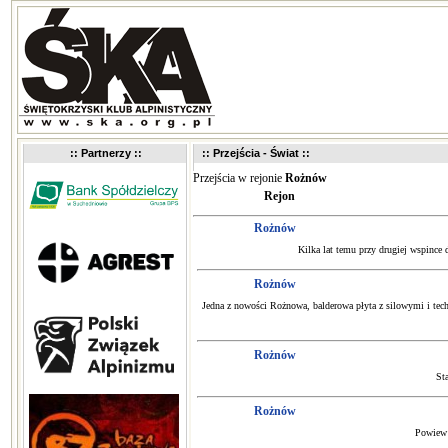
:: Partnerzy ::
:: Przejścia - Świat ::
Przejścia w rejonie
Rożnów
Rejon
Rożnów
Kilka lat temu przy drugiej wspince 
Rożnów
Jedna z nowości Rożnowa, balderowa płyta z silowymi i tec
Rożnów
Sta
Rożnów
Powiew 