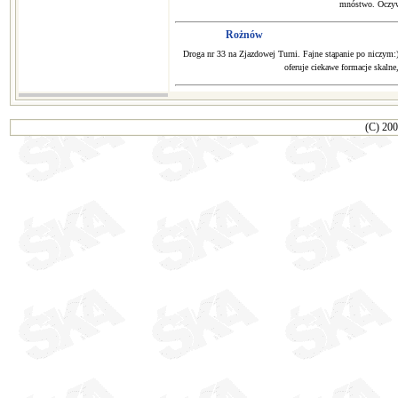
mnóstwo. Oczywi
Rożnów
Droga nr 33 na Zjazdowej Turni. Fajne stąpanie po niczym:)
oferuje ciekawe formacje skalne
(C) 200