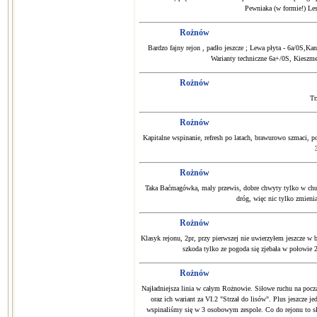
Pewniaka (w formie!) Lesz
Rożnów
Bardzo fajny rejon , padło jeszcze ; Lewa płyta - 6a/0S,
Warianty techniczne 6a+/0S, Kieszm
Rożnów
Tr
Rożnów
Kapitalne wspinanie, refresh po latach, brawurowo szmaci, po
Rożnów
Taka Baćmagówka, maly przewis, dobre chwyty tylko w chu
dróg, więc nic tylko zmien
Rożnów
Klasyk rejonu, 2pr, przy pierwszej nie uwierzyłem jeszcze w ba
szkoda tylko ze pogoda się zjebała w połowie 2
Rożnów
Najładniejsza linia w całym Rożnowie. Siłowe ruchu na począ
oraz ich wariant za VI.2 "Strzał do lisów". Plus jeszcze 
wspinaliśmy się w 3 osobowym zespole. Co do rejonu to słow