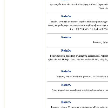
Pyszne jeśli ktoś nie chodzi dobrej rysy dilfrem. Ja posze
Oprócz te
Rożnów
Trudne, wymagające mocnej psychy. Zrobione pierwszego dn
czasu, ale po lepszym zapoznaniu ze specyfiką rejonu uznaję
x V+, 6 x VI i VI+, 4 x VI.1 i 3 x VI.
Rożnów
Polecam, świetn
Rożnów
Pierwsza próba, taki flash z wiszącymi zaczepkami. Poleca
tylko dla ww. Hokeja i Jana. Wycena bardzo dziwna, niby 7a, 
Rożnów
Płytowy klasyk Rożnowa, polecam. W kluczowym mom
Rożnów
Stare krawądkowe porachunki, ostatni ruch na odlocie, p
Rożnów
Polecam, piękne 20 metrowe wspinanie w lekkim połogu p