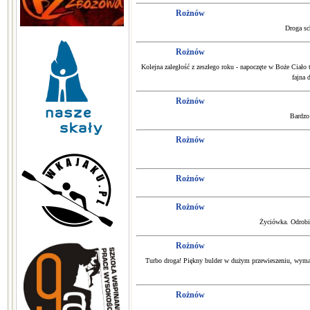
Rożnów
Droga sc
Rożnów
Kolejna zaległość z zeszłego roku - napoczęte w Boże Ciał
fajna 
Rożnów
Bardzo 
Rożnów
Rożnów
Rożnów
Życiówka. Odrobin
Rożnów
Turbo droga! Piękny bulder w dużym przewieszeniu, wymaga
Rożnów