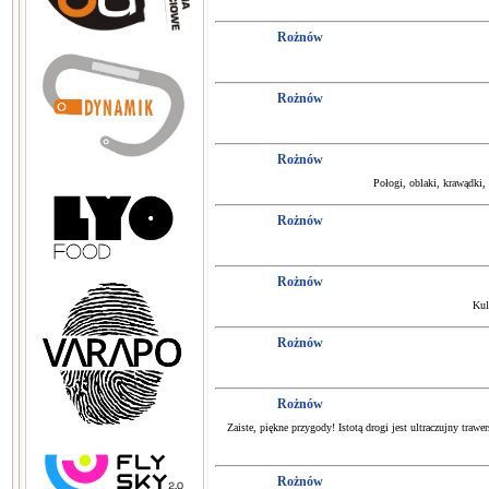
Rożnów
Rożnów
Rożnów
Połogi, oblaki, krawądki,
Rożnów
Rożnów
Kul
Rożnów
Rożnów
Zaiste, piękne przygody! Istotą drogi jest ultraczujny traw
Rożnów