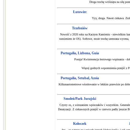
Droga trochę wciśnięta na siłę pom
Łutowiec
Yyy, droga. Nawet ciekawa. Zrob
Trzebniów
Nowość z 2020 roku na Kaczym Kamieniu - niewielkim kamy
sumieniem że OS). Softowe, może trochę szemrana wycena, ale
Portugalia, Lizbona, Guia
Poezja! Kwintesencja łestowego wspinania - do
Więcej godnych wspomnienia przejść z P
Portugalia, Setubal, Azoia
Kilkunastometrowe wiosłowanie w lekkim przewisie po dobr
Smoleń/Park Jurajski
Czysty os, z wieszaniem wpinczaków i wszystkim. Generaln
Deratyzacji. Z ciekawszych przejść w czerwcu padły jeszcze B
Kołoczek
4pr. - co patrząc po wpisach innych klubowiczów, i tak uz