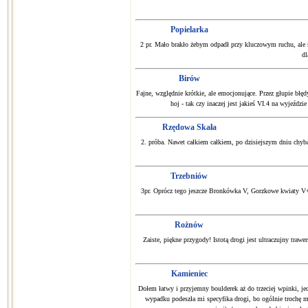
Popielarka
2 pr. Mało brakło żebym odpadł przy kluczowym ruchu, ale 
dl
Birów
Fajne, względnie krótkie, ale emocjonujące. Przez głupie błędy
hoj - tak czy inaczej jest jakieś VI.4 na wyjeźdz
Rzędowa Skała
2. próba. Nawet całkiem całkiem, po dzisiejszym dniu chyba
Trzebniów
3pr. Oprócz tego jeszcze Bronkówka V, Gorzkowe kwiaty V+
Rożnów
Zaiste, piękne przygody! Istotą drogi jest ultraczujny traw
Kamieniec
Dołem łatwy i przyjemny boulderek aż do trzeciej wpinki, j
wypadku podeszła mi specyfika drogi, bo ogólnie trochę mi