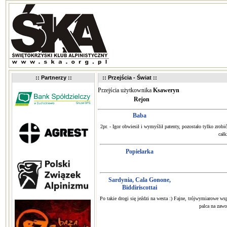
:: Partnerzy ::
:: Przejścia - Świat ::
Przejścia użytkownika
Ksaweryn
Rejon
Baba
2pr. - Igor obwiesił i wymyślił patenty, pozostało tylko zrobi
cał
Popielarka
Sardynia, Cala Gonone,
Biddiriscottai
Po takie drogi się jeździ na westa :) Fajne, trójwymiarowe ws
palca na zawo