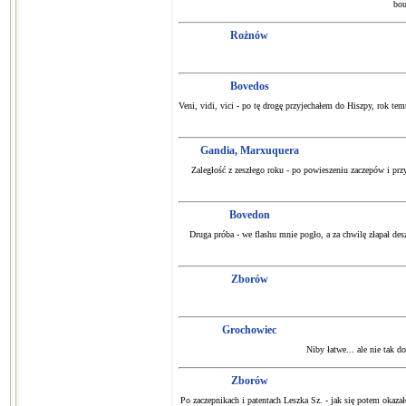
bou
Rożnów
Bovedos
Veni, vidi, vici - po tę drogę przyjechałem do Hiszpy, rok te
Gandia, Marxuquera
Zaległość z zeszłego roku - po powieszeniu zaczepów i przy
Bovedon
Druga próba - we flashu mnie pogło, a za chwilę złapał des
Zborów
Grochowiec
Niby łatwe... ale nie tak 
Zborów
Po zaczepnikach i patentach Leszka Sz. - jak się potem okaza