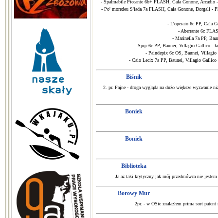
- Spalmabile Piccante 6b+ FLASH, Cala Gonone, Arcadio - ho
- Po' moredeu S'iada 7a FLASH, Cala Gonone, Dorgali - Phon
- L'operaio 6c PP, Cala 
- Aberrante 6c FLASH
- Marinella 7a PP, Bau
- Spqr 6c PP, Baunei, Villagio Gallico - ko
- Paindepix 6c OS, Baunei, Villagio 
- Caio Lecix 7a PP, Baunei, Villagio Gallico
Biśnik
2. pr. Fajne - droga wygląda na dużo większe wyzwanie niż
Boniek
Boniek
Biblioteka
Ja aż taki krytyczny jak mój przedmówca nie jestem 
Borowy Mur
2pr. - w OSie znalazłem prima sort patent