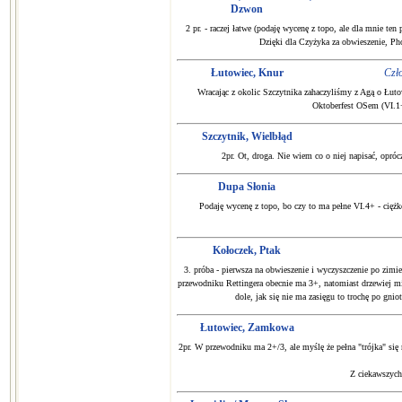
Dzwon
2 pr. - raczej łatwe (podaję wycenę z topo, ale dla mnie te
Dzięki dla Czyżyka za obwieszenie, Pho
Łutowiec, Knur
Czło
Wracając z okolic Szczytnika zahaczyliśmy z Agą o Łutow
Oktoberfest OSem (VI.1
Szczytnik, Wielbłąd
2pr. Ot, droga. Nie wiem co o niej napisać, opróc
Dupa Słonia
Podaję wycenę z topo, bo czy to ma pełne VI.4+ - cię
Kołoczek, Ptak
3. próba - pierwsza na obwieszenie i wyczyszczenie po zimi
przewodniku Rettingera obecnie ma 3+, natomiast drzewiej miało
dole, jak się nie ma zasięgu to trochę po gnio
Łutowiec, Zamkowa
2pr. W przewodniku ma 2+/3, ale myślę że pełna "trójka" się na
Z ciekawszych 