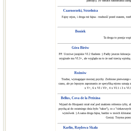
pamięci). (w ramach nadrabiania zale
Czarnorzeki, Strzelnica
Fajny rejon, i droga też fajna - trudność przed stanem, tr
Boniek
Ta droga to poezja wsp
Góra Birów
PP. Uczciwe jurajskie VI.2 flashem :) Padły jeszcze Adoracj
oryginale ma VI.3+, ale wygląda na to że nad trzecią wpinką 
Rożnów
Trudne, wymagające mocnej psychy. Zrobione pierwszego dn
czasu, ale po lepszym zapoznaniu ze specyfiką rejonu uznaję
x V+, 6 x VI i VI+, 4 x VI.1 i 3 x VI.
Bellus, Cova de la Petixina
Wyjazd do Hiszpanii miał stać pod znakiem robienia cyfry, a
psychą aż do ostatniego dnia było "takse"), co z "ciekawszyc
wymówek :) A sama droga fajna, bardzo w moich klimatach -
Gosia). Trzyma przez
Karlin, Rzędowa Skała