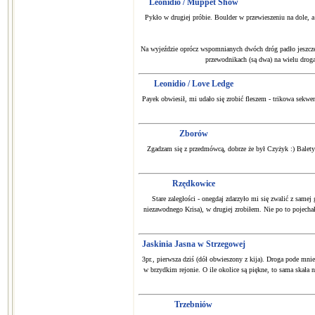
Leonidio / Muppet Show
Pykło w drugiej próbie. Boulder w przewieszeniu na dole, 
Na wyjeździe oprócz wspomnianych dwóch dróg padło jeszcze
przewodnikach (są dwa) na wielu droga
Leonidio / Love Ledge
Payek obwiesił, mi udało się zrobić fleszem - trikowa sekwen
Zborów
Zgadzam się z przedmówcą, dobrze że był Czyżyk :) Balety
Rzędkowice
Stare zaległości - onegdaj zdarzyło mi się zwalić z same
niezawodnego Krisa), w drugiej zrobiłem. Nie po to pojecha
Jaskinia Jasna w Strzegowej
3pr., pierwsza dziś (dół obwieszony z kija). Droga pode mni
w brzydkim rejonie. O ile okolice są piękne, to sama skała 
Trzebniów