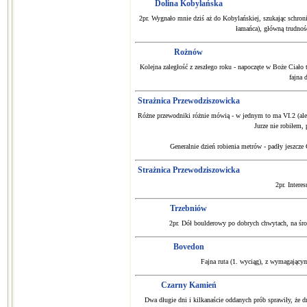
Dolina Kobylańska
2pr. Wygnało mnie dziś aż do Kobylańskiej, szukając schron
łamańca), główną trudność
Rożnów
Kolejna zaległość z zeszłego roku - napoczęte w Boże Ciał
fajna 
Strażnica Przewodziszowicka
Różne przewodniki różnie mówią - w jednym to ma VI.2 (ale j
Jurze nie robiłem, 
Generalnie dzień robienia metrów - padły jeszcze
Strażnica Przewodziszowicka
2pr. Intere
Trzebniów
2pr. Dół boulderowy po dobrych chwytach, na środ
Bovedon
Fajna ruta (1. wyciąg), z wymagający
Czarny Kamień
Dwa długie dni i kilkanaście oddanych prób sprawiły, że dn