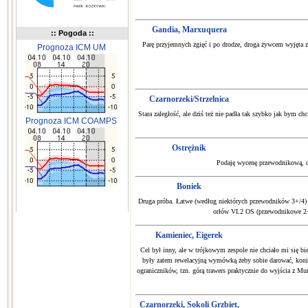
Gandia, Marxuquera
:: Pogoda ::
Parę przyjemnych zgięć i po drodze, droga żywcem wyjęta z 
Prognoza ICM UM
Czarnorzeki/Strzelnica
Stara zaległość, ale dziś też nie padła tak szybko jak bym
Prognoza ICM COAMPS
Ostrężnik
Podaję wycenę przewodnikową, choć
Boniek
Druga próba. Łatwe (według niektórych przewodników 3+/4) - 
orłów VI.2 OS (przewodnikowe 2+ m
Kamieniec, Eigerek
Cel był inny, ale w trójkowym zespole nie chciało mi się b
były zatem rewelacyjną wymówką żeby sobie darować, koniec
ograniczników, tzn. górą trawers praktycznie do wyjścia z 
Czarnorzeki, Sokoli Grzbiet,