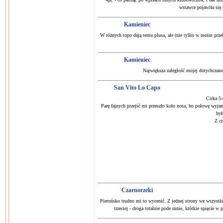
wstawce pojawiła się 
Kamieniec
W różnych topo dają temu plusa, ale (nie tylko w moim przek
Kamieniec
Największa zaległość mojej dotychczaso
San Vito Lo Capo
Cirka 5-
Parę fajnych przejść mi przeszło koło nosa, bo połowę wyja
był
Z ci
Czarnorzeki
Pierońsko trudno mi to wycenić. Z jednej strony we wszystki
trzeciej - droga totalnie pode mnie, krótkie spięcie 