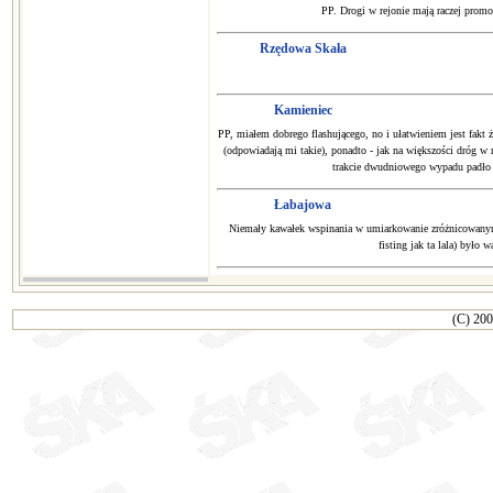
PP. Drogi w rejonie mają raczej promoc
Rzędowa Skała
Kamieniec
PP, miałem dobrego flashującego, no i ułatwieniem jest fakt
(odpowiadają mi takie), ponadto - jak na większości dróg w r
trakcie dwudniowego wypadu padło j
Łabajowa
Niemały kawałek wspinania w umiarkowanie zróżnicowanym t
fisting jak ta lala) było
(C) 200