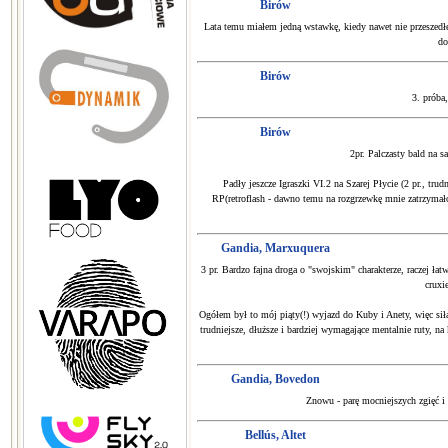
Birów
Lata temu miałem jedną wstawkę, kiedy nawet nie przeszedłem
do
Birów
3. próba
Birów
2pr. Palczasty bald na s
Padły jeszcze Igraszki VI.2 na Szarej Płycie (2 pr., tr
RP(retroflash - dawno temu na rozgrzewkę mnie zatrzymał
Gandia, Marxuquera
3 pr. Bardzo fajna droga o "swojskim" charakterze, raczej ł
cruxi
Ogółem był to mój piąty(!) wyjazd do Kuby i Anety, więc siłą
trudniejsze, dłuższe i bardziej wymagające mentalnie ruty, n
Gandia, Bovedon
Znowu - parę mocniejszych zgięć i 
Bellús, Altet