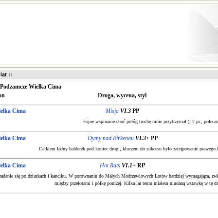
iat ::
Podzamcze Wielka Cima
on
Droga, wycena, styl
elka Cima
Misja
VI.3
PP
Fajne wspinanie choć połóg trochę mnie przytrzymał:), 2 pr., poleca
elka Cima
Dymy nad Birkenau
VI.3+
PP
Całkiem ładny balderek pod koniec drogi, kluczem do sukcesu było zatejpowanie prawego f
elka Cima
Hot Rats
VI.1+
RP
radanie się po dziurkach i kanciku. W porównaniu do Małych Modrzewiowych Lotów bardziej wymagająca, zwłas
między przelotami i półkę poniżej. Kilka lat temu miałem niudaną wstawkę w tę d