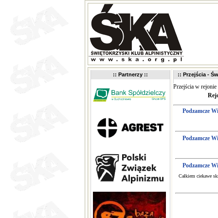
:: Partnerzy ::
:: Przejścia - Św
Przejścia w rejonie
Rej
Podzamcze Wi
Podzamcze Wi
Podzamcze Wi
Całkiem ciekawe sk