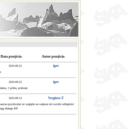
Data przejścia
Autor przejścia
igor
2024-09-22
m
igor
2024-09-22
akera, 2 próba, polecam
Sergiusz Z
2023-09-13
zcza psychicznie ze względu na większe niż zwykle odległości
rogę dlatego RP.