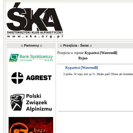
:: Partnerzy ::
:: Przejścia - Świat ::
Przejścia w rejonie
Kyparissi [Watermill]
Rejon
Kyparissi [Watermill]
3 próba. W topo stoi za 7c. Miało paść OSem ale bouldere