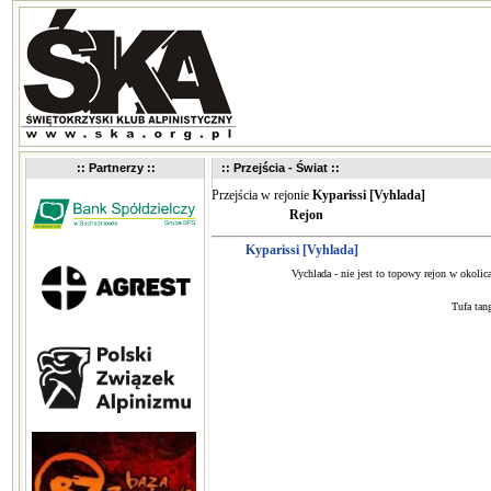
:: Partnerzy ::
:: Przejścia - Świat ::
Przejścia w rejonie
Kyparissi [Vyhlada]
Rejon
Kyparissi [Vyhlada]
Vychlada - nie jest to topowy rejon w okolic
Tufa tan