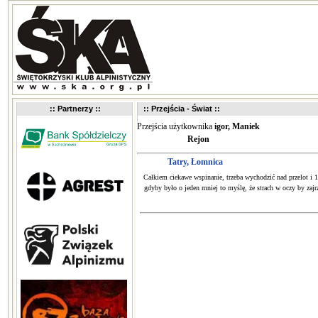
:: Partnerzy ::
:: Przejścia - Świat ::
Przejścia użytkownika
igor, Maniek
Rejon
Tatry, Łomnica
Całkiem ciekawe wspinanie, trzeba wychodzić nad przelot i 1
gdyby było o jeden mniej to myślę, że strach w oczy by zaj