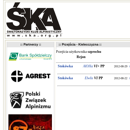
:: Partnerzy ::
:: Przejścia - Kielecczyzna ::
Przejścia użytkownika
szprochu
Rejon
Stokówka
AlOHa
VI+
PP
2012-08-29
Stokówka
Elwlis
VI
PP
2012-08-22