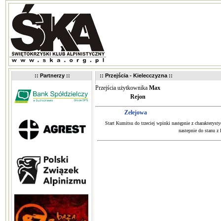
:: Partnerzy ::
:: Przejścia - Kielecczyzna ::
Przejścia użytkownika
Max
Rejon
Zelejowa
Start Kumitsu do trzeciej wpinki następnie z charakteryst
nastepnie do stanu z 