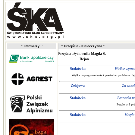
:: Partnerzy ::
:: Przejścia - Kielecczyzna ::
Przejścia użytkownika
Magda S.
Rejon
Stokówka
Wielkie wyzwa
Wędka na przypomnienie i poszło bez problemu. fajn
Zelejowa
Za wszel
Stokówka
Posadzka n
Poszło w 3 pró
Stokówka
Motyla