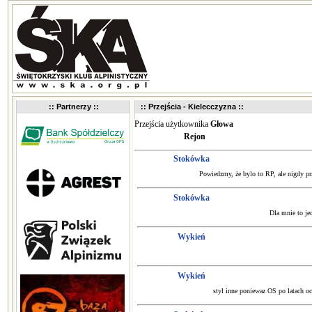
:: Partnerzy ::
:: Przejścia - Kielecczyzna ::
Przejścia użytkownika
Głowa
Rejon
Stokówka
Powiedzmy, że bylo to RP, ale nigdy prz
Stokówka
Dla mnie to je
Wykień
Wykień
styl inne poniewaz OS po latach oc