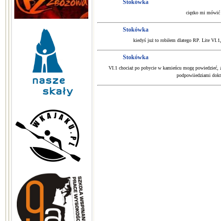
Stokówka
cięzko mi mówić o
Stokówka
kiedyś już to robiłem dlatego RP. Lite VI.1
Stokówka
VI.1 chociaż po pobycie w kamieńcu mogę powiedzieć, ż
podpowiiedziami dokto