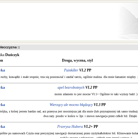
ielecczyzna ::
nika
Duńczyk
on
Droga, wycena, styl
wka
Painkiller
VI.2
PP
 ruchy, krawądki i małe stopnie, trza się poustawiać i zaufać tarciu, ogólnie malina. dla mnie łamaniec między .
wka
apel bezrobotnych
VI.2
PP
moim zdaniem to jest mocne VI.1+ Ogólnie to taki wyższy bald :)
wka
Wierzący ale mocno błądzący
VI.3
PP
trójka, z której jestem bardzo rad, acz przerysa jest mocniejsza jak dla mnie (lub przynajmniej tak samo trudna
dwa razy. poszło w końcu w 3pr. i znowu nawigacja przez cz&dr ltd. Dzięk
wka
Przerysa Hubera
VI.2+
PP
 próbie po namowach Czyża oraz precyzyjnej nawigacji dostarczonej przez czyżyka&doktor ltd. Klinowanie kolan
ruchów mocno wybierający - oddech przy trzecij wpince :)