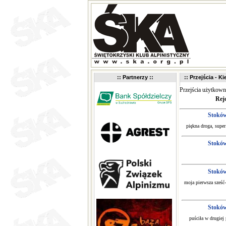
:: Partnerzy ::
:: Przejścia - K
Przejścia użytkow
Rej
Stokó
piękna droga, super
Stokó
Stokó
moja pierwsza sześć-
Stokó
puściła w drugiej