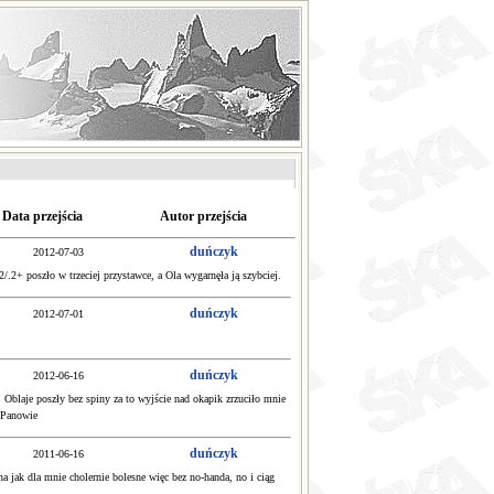
Data przejścia
Autor przejścia
duńczyk
2012-07-03
2/.2+ poszło w trzeciej przystawce, a Ola wygarnęła ją szybciej.
duńczyk
2012-07-01
duńczyk
2012-06-16
). Oblaje poszły bez spiny za to wyjście nad okapik zrzuciło mnie
i Panowie
duńczyk
2011-06-16
a jak dla mnie cholernie bolesne więc bez no-handa, no i ciąg