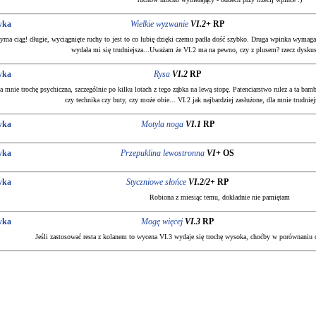
wka
Wielkie wyzwanie
VI.2+
RP
zyma ciąg! długie, wyciągnięte ruchy to jest to co lubię dzięki czemu padła dość szybko. Druga wpinka wymaga 
wydała mi się trudniejsza...Uważam że VI.2 ma na pewno, czy z plusem? rzecz dyskus
wka
Rysa
VI.2
RP
a mnie trochę psychiczna, szczególnie po kilku lotach z tego ząbka na lewą stopę. Patenciarstwo rulez a ta bam
czy technika czy buty, czy może obie... VI.2 jak najbardziej zasłużone, dla mnie trudniej
wka
Motyla noga
VI.1
RP
wka
Przepuklina lewostronna
VI+
OS
wka
Styczniowe słońce
VI.2/2+
RP
Robiona z miesiąc temu, dokładnie nie pamiętam
wka
Mogę więcej
VI.3
RP
Jeśli zastosować resta z kolanem to wycena VI.3 wydaje się trochę wysoka, choćby w porównaniu do