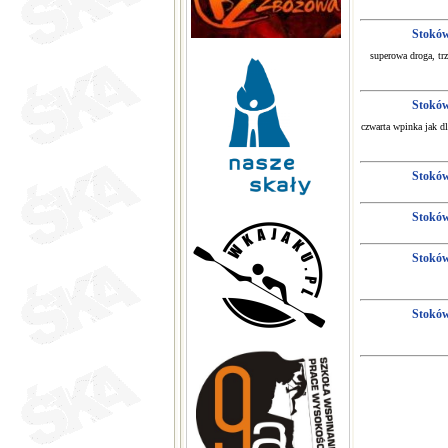
Stokó
superowa droga, tr
Stokó
czwarta wpinka jak dl
Stokó
Stokó
Stokó
Stokó