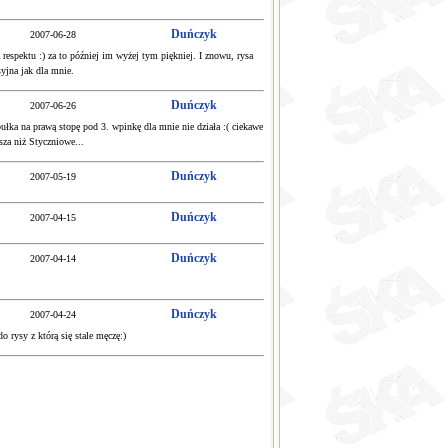
Duńczyk
2007-06-28
respektu :) za to później im wyżej tym piękniej. I znowu, rysa
yjna jak dla mnie.
Duńczyk
2007-06-26
bułka na prawą stopę pod 3. wpinkę dla mnie nie działa :( ciekawe
sza niż Styczniowe...
Duńczyk
2007-05-19
Duńczyk
2007-04-15
Duńczyk
2007-04-14
Duńczyk
2007-04-24
 rysy z którą się stale męczę:)