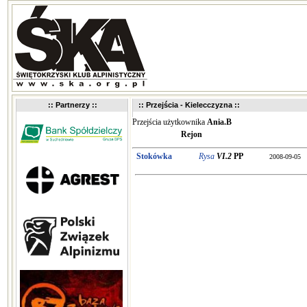
:: Partnerzy ::
:: Przejścia - Kielecczyzna ::
Przejścia użytkownika
Ania.B
Rejon
Stokówka
Rysa
VI.2
PP
2008-09-05