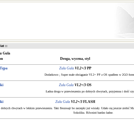
iat ::
u Gula
on
Droga, wycena, styl
 Tępa
Zulu Gula
VI.2+/3
PP
Dodatkowo ; Super małe obciąganie VI.2+ PP z OS spadłem w 2GO form
ki
Zulu Gula
VI.2+/3
OS
Ładna droga w przewieszeniu po dobrych chwytach, przyjemna i dość czy
ki
Zulu Gula
VI.2+/3
FLASH
 dobrych chwytach w lekkim przewieszeniu. Taki fleszosajt bo zaczepki już wisiały. Udało się jeszcze zrobić 
Sokoliku. Również bardzo ładne.