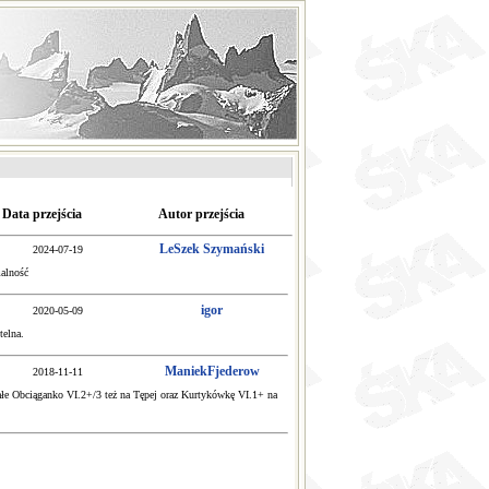
Data przejścia
Autor przejścia
LeSzek Szymański
2024-07-19
alność
igor
2020-05-09
telna.
ManiekFjederow
2018-11-11
Małe Obciąganko VI.2+/3 też na Tępej oraz Kurtykówkę VI.1+ na