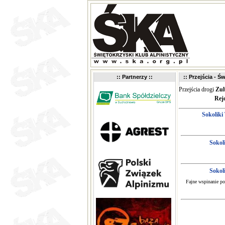
:: Partnerzy ::
:: Przejścia - Św
Przejścia drogi
Zul
Rej
Sokoliki
Sokoli
Sokoli
Fajne wspinanie po