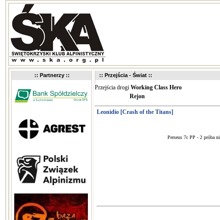
:: Partnerzy ::
:: Przejścia - Świat ::
Przejścia drogi
Working Class Hero
Rejon
Leonidio [Crash of the Titans]
Perseus 7c PP - 2 próba n