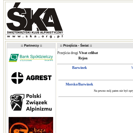
:: Partnerzy ::
:: Przejścia - Świat ::
Przejścia drogi
Vivat celibat
Rejon
Barwinek
V
Morsko/Barwinek
Na pewno mój paten nie był opt