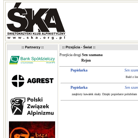
:: Partnerzy ::
:: Przejścia - Świat ::
Przejścia drogi
Sen szamana
Rejon
Popielarka
Sen sza
Bald z li
Popielarka
Sen sza
zarąbisty kawałek skały. Dzięki popielarce polubiła