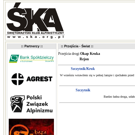
:: Partnerzy ::
:: Przejścia - Świat ::
Przejścia drogi
Okap Kruka
Rejon
Szczytnik/Kruk
W wrześniu wstawiłem się w pełnej lampie i zjechałem prz
Szczytnik
Bardzo ładna droga, udał