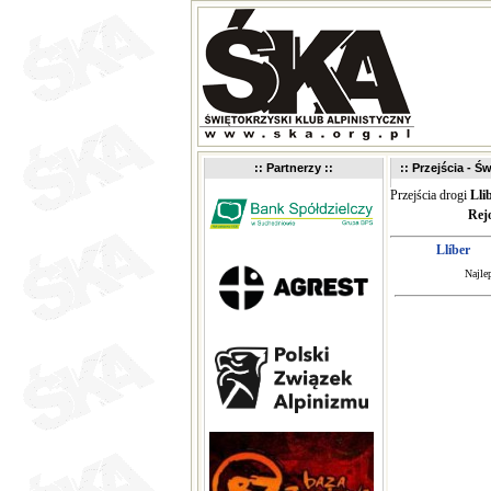
:: Partnerzy ::
:: Przejścia - Św
Przejścia drogi
Lli
Rej
Llíber
Najle