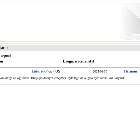
iat ::
berpool
on
Droga, wycena, styl
Lliberpool
6b+
OS
Herman
2025-01-30
psza droga na wyjeździe. Długa po dobrych chwytach. Tyle tego dnia, gdyż tym razem łoił Krzysiek.