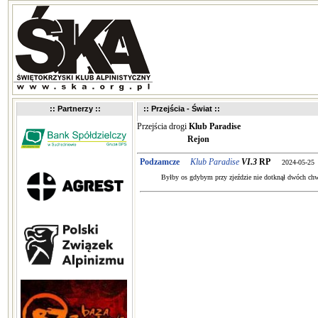
:: Partnerzy ::
:: Przejścia - Świat ::
Przejścia drogi
Klub Paradise
Rejon
Podzamcze
Klub Paradise
VI.3
RP
2024-05-25
Byłby os gdybym przy zjeździe nie dotknął dwóch ch