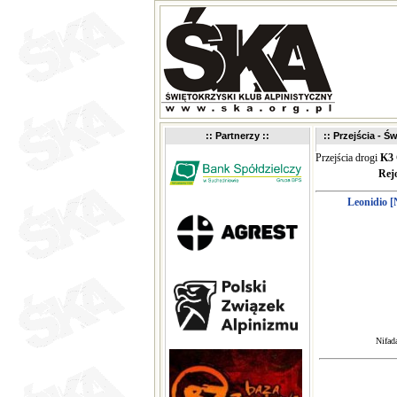
:: Partnerzy ::
:: Przejścia - Św
Przejścia drogi
K3 
Rej
Leonidio [
Nifad