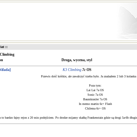
iat ::
Climbing
on
Droga, wycena, styl
Nifada]
K3 Climbing
7c
OS
Przewis dość krótkie, ale zawalczyć trzeba było. Ja znalazłem 2 lub 3 kolanka
Poza tym:
Lai Lai 7a OS
Sonic 7a OS
Baumkraxler 7a OS
In memo martin 6c+ Flash
Chilema 6c+ OS
a to bardzo fajny rejon z 20 min podejściem. Po drodze mijamy skałkę Frankenstain gdzie są drogi 5a-6b długie 