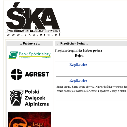
:: Partnerzy ::
:: Przejścia - Świat ::
Przejścia drogi
Fritz Haber poleca
Rejon
Rzędkowice
Rzędkowice
Super droga. Same dobre chwyty. Nawet dwójka w cruxsie je
zeszłą sobotę ale zabrakło świeżości i spadłem 2 razy z ruch