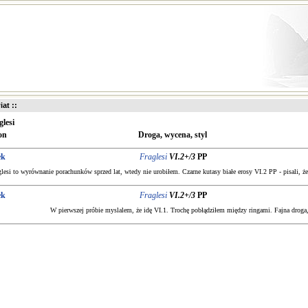
iat ::
glesi
on
Droga, wycena, styl
ek
Fraglesi
VI.2+/3
PP
glesi to wyrównanie porachunków sprzed lat, wtedy nie urobiłem. Czarne kutasy białe erosy VI.2 PP - pisali, 
ek
Fraglesi
VI.2+/3
PP
W pierwszej próbie myslalem, że idę VI.1. Trochę pobłądziłem między ringami. Fajna droga,