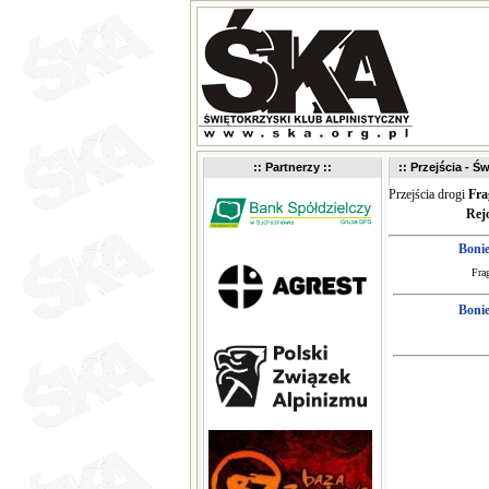
:: Partnerzy ::
:: Przejścia - Św
Przejścia drogi
Fra
Rej
Boni
Fra
Boni