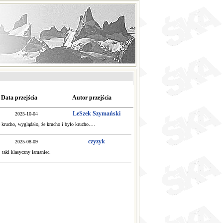
Data przejścia
Autor przejścia
LeSzek Szymański
2025-10-04
że krucho, wyglądało, że krucho i było krucho….
czyzyk
2025-08-09
 taki klasyczny łamaniec.