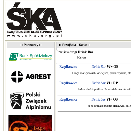
:: Partnerzy ::
:: Przejścia - Świat ::
Przejścia drogi
Drink Bar
Rejon
Rzędkowice
Drink Bar
VI+
OS
Droga dla wysokich łatwiejsza, parametryczna, ale
Rzędkowice
Drink bar
VI+
RP
ładna, ale kłopotliwa dla niskich, ale jak wi
Rzędkowice
Drink bar
VI+
OS
fajna droga z dwoma ciekawymi mie