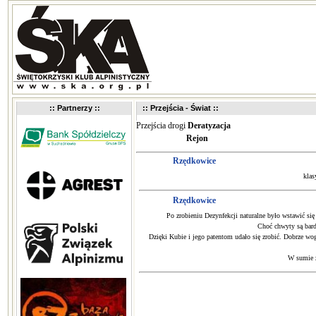
:: Partnerzy ::
:: Przejścia - Świat ::
Przejścia drogi
Deratyzacja
Rejon
Rzędkowice
klas
Rzędkowice
Po zrobieniu Dezynfekcji naturalne było wstawić się
Choć chwyty są bard
Dzięki Kubie i jego patentom udało się zrobić. Dobrze w
W sumie z