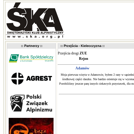
:: Partnerzy ::
:: Przejścia - Kielecczyzna ::
Przejścia drogi
ZUE
Rejon
Adamów
Moja pierwsza wizyta w Adamowie, byłem 2 razy w sąsiednic
środkowej części daszku. Nie bardzo orientuje się w wycen
Porobiliśmy jeszcze parę innych ciekawych przystawek, dla mn