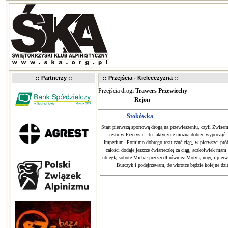
:: Partnerzy ::
:: Przejścia - Kielecczyzna ::
Przejścia drogi
Trawers Przewiechy
Rejon
Stokówka
Start pierwszą sportową drogą na przewieszeniu, czyli Zwise
restu w Przerysie - tu faktycznie można dobrze wypocząć.
Imperium. Pomimo dobrego resu czuć ciąg, w pierwszej próbi
całości dodaje jeszcze ćwiarteczkę za ciąg, aczkolwiek ma
ubiegłą sobotę Michał przeszedł również Motylą nogę i pier
Burczyk i podejrzewam, że wkrótce będzie kolejne dzie