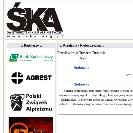
:: Partnerzy ::
:: Przejścia - Kielecczyzna ::
Przejścia drogi
Trawers Drajtula
Rejon
Stokówka
Fajne i
Stokówka
Kolejna kombinacja, tym razem wnosi troszkę większą cyf
zrobieniu drugiej wpinki z Drajciulingu, kontynuujemy wspin
Drajciulingu. W pierwszej próbie na wędkę, wyleciałem z w
wchodzić. Oderwany chwyt o mało co nie trafił asekurującego