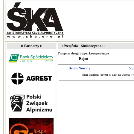
:: Partnerzy ::
:: Przejścia - Kielecczyzna ::
Przejścia drogi
Superkompensacja
Rejon
Beton/Nowiny
Sup
Start wunżem, potem w dach na wprost i w