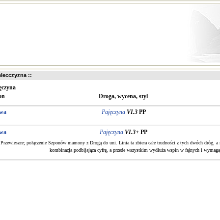
ielecczyzna ::
ęczyna
on
Droga, wycena, styl
owa
Pajęczyna
VI.3
PP
owa
Pajęczyna
VI.3+
PP
rzewieszce; połączenie Szponów mamony z Drogą do uni. Linia ta zbiera całe trudności z tych dwóch dróg, a m
kombinacja podbijająca cyfrę, a przede wszystkim wydłuża wspin w fajnych i wymaga