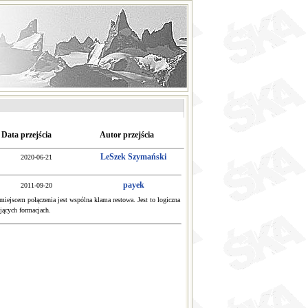
Data przejścia
Autor przejścia
LeSzek Szymański
2020-06-21
payek
2011-09-20
iejscem połączenia jest wspólna klama restowa. Jest to logiczna
jących formacjach.