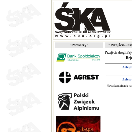
:: Partnerzy ::
:: Przejścia - K
Przejścia drogi
Paj
Rej
Zelej
Zelej
Nowa kombinacją na P