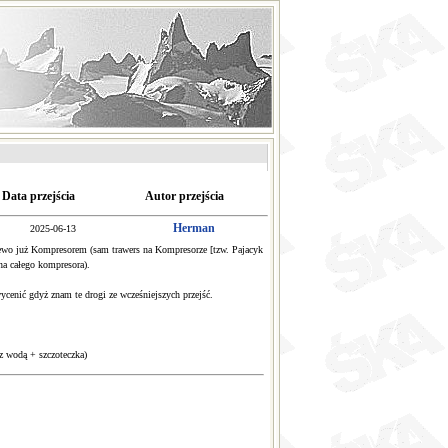
Data przejścia
Autor przejścia
Herman
2025-06-13
lewo już Kompresorem (sam trawers na Kompresorze [tzw. Pajacyk
na całego kompresora).
wycenić gdyż znam te drogi ze wcześniejszych przejść.
z wodą + szczoteczka)