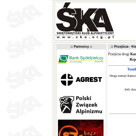
:: Partnerzy ::
:: Przejścia - K
Przejścia drogi
Kan
Rej
Tuml
Droga startuje Kanto
Jeśli cho