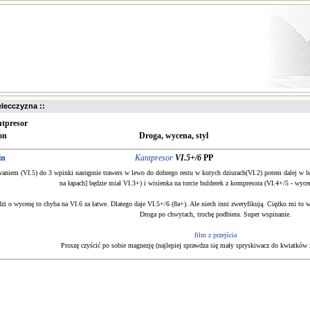
ielecczyzna ::
tpresor
on
Droga, wycena, styl
in
Kantpresor
VI.5+/6
PP
waniem (VI.5) do 3 wpinki następnie trawers w lewo do dobrego restu w kutych dziurach(VI.2) potem dalej w 
na łapach] będzie miał VI.3+) i wisienka na torcie bulderek z kompresora (VI.4+/5 - wyce
dzi o wycenę to chyba na VI.6 za łatwe. Dlatego daje VI.5+/6 (8a+). Ale niech inni zweryfikują. Ciężko mi to 
Droga po chwytach, trochę podbiera. Super wspinanie.
film z przejścia
Proszę czyścić po sobie magnezję (najlepiej sprawdza się mały spryskiwacz do kwiatków 