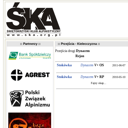
:: Partnerzy ::
:: Przejścia - Kielecczyzna ::
Przejścia drogi
Dynacem
Rejon
Stokówka
Dynacem
V+
OS
2011-06-07
Stokówka
Dynacem
V+
RP
2010-05-10
Fajny okap...