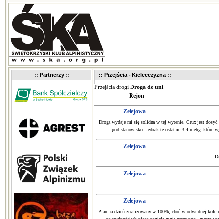
:: Partnerzy ::
:: Przejścia - Kielecczyzna ::
Przejścia drogi
Droga do uni
Rejon
Zelejowa
Droga wydaje mi się solidna w tej wycenie. Crux jest dosyć 
pod stanowisko. Jednak te ostatnie 3-4 metry, które w
Zelejowa
Dr
Zelejowa
Zelejowa
Plan na dzień zrealizowany w 100%, choć w odwrotnej kolejno
po trudnościach nieco pogięła mnie praca nóg - motyw pr