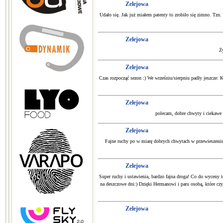
Zelejowa
Udało się. Jak już miałem patenty to zrobiło się zimno. Tzn
Zelejowa
Ż
Zelejowa
Czas rozpocząć sezon :) We wrześniu/sierpniu padły jeszcze
Zelejowa
polecam, dobre chwyty i ciekawe
Zelejowa
Fajne ruchy po w miarę dobrych chwytach w przewieszeniu
Zelejowa
Super ruchy i ustawienia, bardzo fajna droga! Co do wyceny t
na deszczowe dni:) Dzięki Hermanowi i paru osobą, które czy
Zelejowa