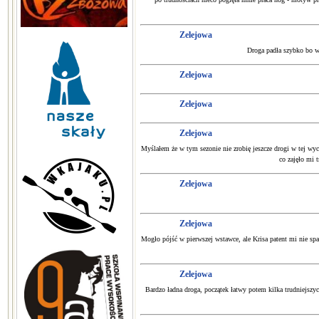
Zelejowa
Droga padła szybko bo w 
Zelejowa
Zelejowa
Zelejowa
Myślałem że w tym sezonie nie zrobię jeszcze drogi w tej wyc
co zajęło mi 
Zelejowa
Zelejowa
Mogło pójść w pierwszej wstawce, ale Krisa patent mi nie spas
Zelejowa
Bardzo ładna droga, początek łatwy potem kilka trudniejszyc