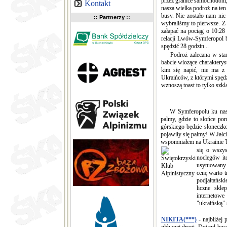
przez granice samochodom, 
Kontakt
nasza wielka podroż na ten
busy. Nie zostało nam nic
:: Partnerzy ::
wybraliśmy to pierwsze. Z
załapać na pociąg o 10:2
relacji Lwów-Symferopol b
spędzić 28 godzin...
Podroż zalecana w stanie 
babcie wiozące charakterys
kim się napić, nie ma z
Ukraińców, z którymi spędzi
wznoszą toast to tylko szkl
W Symferopolu ku naszemu
palmy, gdzie to słońce po
górskiego będzie słoneczko
pojawiły się palmy! W Jałci
wspomniałem na Ukrainie 
się o wszy
noclegów it
usytuowany b
cenę warto t
podjałtański
liczne skle
internetow
"ukraińską" 
NIKITA(***)
- najbliżej 