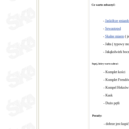
Co warto zobaczyć:
-
Jaskółcze gniazd
-
Sewastopol
-
Skalne miasto
( j
- Jałta ( typowy mo
- Jakąkolwiek bocz
Szpej, który warto zabrać:
- Komplet kości
- Komplet Frendó
- Kompel Heksów
- Kask
- Dużo pętli
Porady:
- dobrze jest kupi