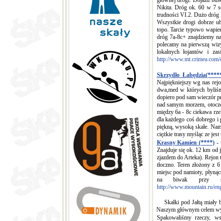
głównej drogi. Dojazd bus
Nikita. Dróg ok. 60 w 7 s
trudności VI.2. Dużo dróg
Wszystkie drogi dobrze ub
topo. Tarcie typowo wapi
dróg 7a-8c+ znajdziemy 
polecamy na pierwszą wizy
lokalnych łojantów i za
http://www.mt.crimea.com/c
Skrzydło Łabędzia(****
Najpiękniejszy wg nas rejon
dwa,med w których byliśmy
dopiero pod sam wieczór 
nad samym morzem, otoczon
między 6a - 8c ciekawa rze
dla każdego coś dobrego i
piękną, wysoką skałe. Nam
ciężkie trasy myśląc ze jest 
Krasny Kamien (****)
- 
Znajduje się ok. 12 km od 
zjazdem do Arteka). Rejon t
tłoczno. Teren złożony z 6 
miejsc pod namioty, płynąc
na biwak przy sk
http://www.mountain.ru/eng
Skałki pod Jałtą miały być
Naszym głównym celem wypr
Spakowaliśmy rzeczy, w