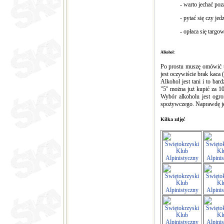
- warto jechać poz
- pytać się czy jedz
- opłaca się targo
Alkohol:
Po prostu muszę omówić tą
jest oczywiście brak kaca 
Alkohol jest tani i to bar
"5" można już kupić za 1
Wybór alkoholu jest ogro
spożywczego. Naprawdę je
Kilka zdjęć