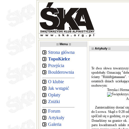
:: Menu ::
:: Artykuły ::
Strona główna
TopoKielce
Przejścia
Te dwa słowa towarzyszył
Boulderownia
spodobały. Oznaczają "dobrz
ściany "Riiiiiibjjataaaaa
O klubie
ostatnich dniach uciekają
osobowym:
Jak wstąpić
Tereska 
Opłaty
A
Zniżki
Zamierzaliśmy dostać się d
Forum
do Lwowa. Skąd o 0:28 odj
spóĽnił się o godzinę, co p
Artykuły
Dotarliśmy na granice ok.
Galeria
paru kwadransach udało na