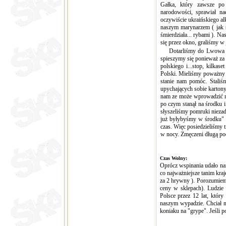
Gałka, który zawsze po
narodowości, sprawiał n
oczywiście ukraińskiego a
naszym marynarzem ( jak s
śmierdziała... rybami ). Na
się przez okno, graliśmy w
Dotarliśmy do Lwowa szy
spieszymy się ponieważ za
polskiego i...stop, kilka
Polski. Mieliśmy poważny 
stanie nam pomóc. Staliśm
upychających sobie kartony
nam ze może wprowadzić na
po czym stanął na środku i 
słyszeliśmy pomruki niezad
już byłybyśmy w środku" 
czas. Więc posiedzieliśmy
w nocy. Zmęczeni długą po
Czas Wolny:
Oprócz wspinania udało nam
co najważniejsze tanim kra
za 2 hrywny ). Porozumiemy
ceny w sklepach). Ludzie
Polsce przez 12 lat, któr
naszym wypadzie. Chciał na
koniaku na "grype". Jeśli 