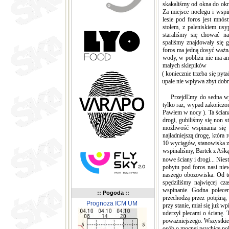
skakaliśmy od okna do okn
Za miejsce noclegu i wspi
lesie pod foros jest mn
stołem, z paleniskiem us
staraliśmy się chować n
spaliśmy znajdowały się g
foros ma jedną dosyć ważną
wody, w pobliżu nie ma an
małych sklepików
( koniecznie trzeba się pyt
upale nie wpływa zbyt dobrz
PrzejdĽmy do sedna wypr
tylko raz, wypad zakończ
Pawłem w nocy ). Ta ściana
drogi, gubiliśmy się non s
możliwość wspinania się 
najładniejszą drogę, która r
10 wyciągów, stanowiska zak
wspinaliśmy, Bartek z Aśką
nowe ściany i drogi... Nies
pobytu pod foros nasi ni
naszego obozowiska. Od te
spędziliśmy najwięcej cz
wspinanie. Godna polece
:: Pogoda ::
przechodzą przez potężną, 
Prognoza ICM UM
przy stanie, miał się już w
uderzył plecami o ścianę. T
poważniejszego. Wszystkie 
osób o mocnej psychice pol