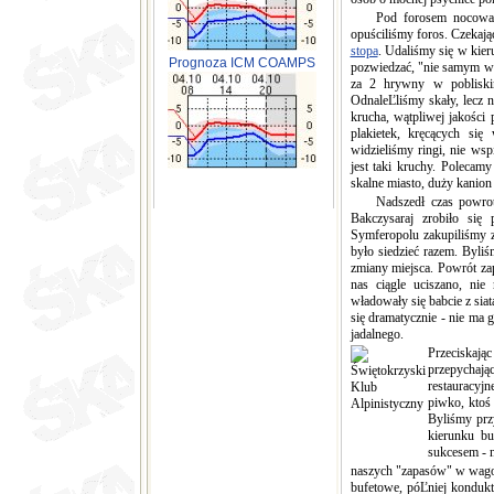
Pod forosem nocowaliśm
opuściliśmy foros. Czekaj
stopa
. Udaliśmy się w kier
Prognoza ICM COAMPS
pozwiedzać, "nie samym ws
za 2 hrywny w pobliski
OdnaleĽliśmy skały, lecz 
krucha, wątpliwej jakości
plakietek, kręcących si
widzieliśmy ringi, nie wsp
jest taki kruchy. Polecam
skalne miasto, duży kanion
Nadszedł czas powrotu d
Bakczysaraj zrobiło się
Symferopolu zakupiliśmy z
było siedzieć razem. Byli
zmiany miejsca. Powrót zap
nas ciągle uciszano, nie
władowały się babcie z siat
się dramatycznie - nie ma
jadalnego.
Przeciskając
przepychaj
restauracyjn
piwko, ktoś 
Byliśmy prz
kierunku bu
sukcesem - n
naszych "zapasów" w wagoni
bufetowe, póĽniej kondukto