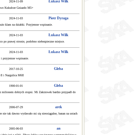
Łukasz Wilk
2024-11-09
tkowo Kukułcze Gniazdo M5+
Piotr Dyraga
2024-11-03
dużo klam na dziabki. Przyjemne wspinanie.
Łukasz Wilk
2024-11-03
o po prawej stronie, podobno niebezpieczne miejsce.
Łukasz Wilk
2024-11-03
e i przyjemne wspinanie.
Gleba
2017-10-25
+fl i Nazgulica M6fl
Gleba
1900-01-01
 z milionem dobrych stopni. Mi Zakrzowek bardzo przypadł do
arek
2006-07-29
ze nie tak dawno wydawało mi się nieosiągalne, banan na ustach
an
2005-06-03
hy idzie już z górki. Długa lekko wywieszona wytrzymałościowa