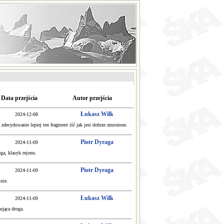
Data przejścia
Autor przejścia
Łukasz Wilk
2024-12-08
 zdecydowanie lepiej ten fragment iść jak jest dobrze zmrożone.
Piotr Dyraga
2024-11-09
ga, klasyk rejonu.
Piotr Dyraga
2024-11-09
nie.
Łukasz Wilk
2024-11-09
ująca droga.