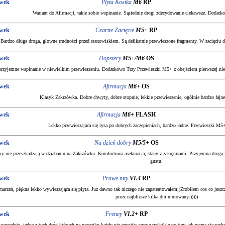
wek
Płyta Kostka
M6
RP
Wariant do Afirmacji, takie sobie wspinanie. Sąsiednie drogi zdecydowanie ciekawsze. Doda
wek
Czarne Zacięcie
M5+
RP
Bardzo długa droga, główne trudności przed stanowiskiem. Są delikatnie przewieszone fragmenty. W zacięciu 
wek
Hopstery
M5+/M6
OS
rzyjemne wspinanie w niewielkim przewieszeniu. Dodatkowo Trzy Przewieszki M5+ z obejściem pierwszej niec
wek
Afirmacja
M6+
OS
Klasyk Zakrzówka. Dobre chwyty, dobre stopnie, lekkie przewieszenie, ogólnie bardzo fajn
wek
Afirmacja
M6+
FLASH
Lekko przewieszajaca się rysa po dobrych zaczepieniach, bardzo ładne. Przewieszki M5
wek
Na dzień dobry
M5/5+
OS
ry nie przeszkadzają w dziabaniu na Zakrzówku. Komfortowa asekuracja, stany z zakrętasami. Przyjemna droga
gustu.
wek
Prawe nity
VI.4
RP
marzeń, piękna lekko wywieszająca się płyta. Juz dawno tak niczego nie zapatentowałem;)Zrobiłem cos co jeszc
przez najbliższe kilka dni murowany:)))))
wek
Freney
VI.2+
RP
 porządnie, jedna z tych dróg których na początku każdy nie znosi(w sumie ryska)ale po tym jak pozna się ruc