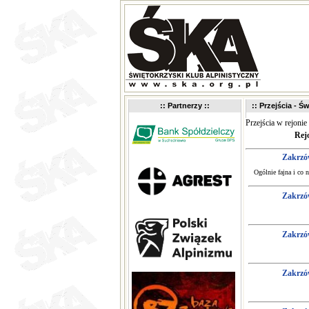
:: Partnerzy ::
:: Przejścia - Św
Przejścia w rejonie
Rej
Zakrzó
Ogólnie fajna i co 
Zakrzó
Zakrzó
Zakrzó