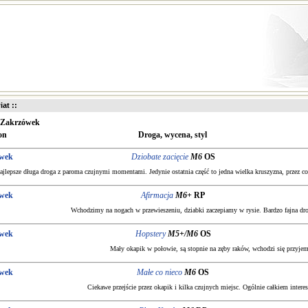
iat ::
Zakrzówek
on
Droga, wycena, styl
wek
Dziobate zacięcie
M6
OS
najlepsze długa droga z paroma czujnymi momentami. Jedynie ostatnia część to jedna wielka kruszyzna, przez co
wek
Afirmacja
M6+
RP
Wchodzimy na nogach w przewieszeniu, dziabki zaczepiamy w rysie. Bardzo fajna dro
wek
Hopstery
M5+/M6
OS
Mały okapik w połowie, są stopnie na zęby raków, wchodzi się przyjem
wek
Małe co nieco
M6
OS
Ciekawe przejście przez okapik i kilka czujnych miejsc. Ogólnie całkiem interes