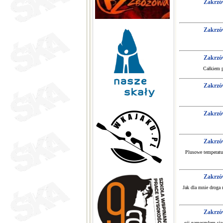
Zakrzó
Zakrzó
Zakrzó
Całkiem p
Zakrzó
Zakrzó
Zakrzó
Plusowe temperatu
Zakrzó
Jak dla mnie droga 
Zakrzó
ojj namęczyłem sie