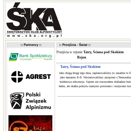
:: Partnerzy ::
:: Przejścia - Świat ::
Przejścia w rejonie
Tatry, Ściana pod Skokiem
Rejon
Tatry, Ściana pod Skokiem
Jako drugą drogę tego dnia, zaplanowaliśmy (w zasadzie to D
jako łamaniec 8-/8. Wystartowaliśmy zacięciem z Nemoralny ta
bulderowa sekwencja. Sajtem nie rozczytałem dokładnie bulde
ładne, ale skałka pokryta czarnymi porostami i miejscami kru