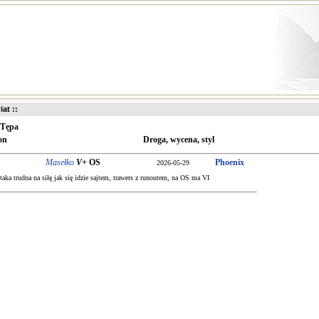
iat ::
Tępa
on
Droga, wycena, styl
Masełko
V+
OS
Phoenix
2026-05-29
taka trudna na siłę jak się idzie sajtem, trawers z runoutem, na OS ma VI