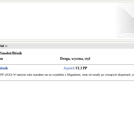
iat ::
Smoleń/Biśnik
on
Droga, wycena, styl
iśnik
Joystick
VI.3
PP
 PP (2GO) W tamtym roku macałem raz na wyjeździe z Migaskiem, teraz od strzały po wiszących ekspresach ,ro