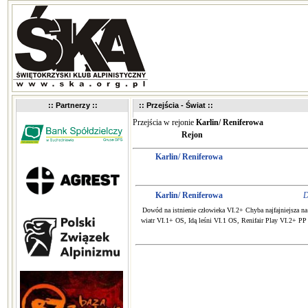
:: Partnerzy ::
:: Przejścia - Świat ::
Przejścia w rejonie
Karlin/ Reniferowa
Rejon
Karlin/ Reniferowa
Karlin/ Reniferowa
D
Dowód na istnienie człowieka VI.2+ Chyba najfajniejsza na
wiatr VI.1+ OS, Idą leśni VI.1 OS, Renifair Play VI.2+ P