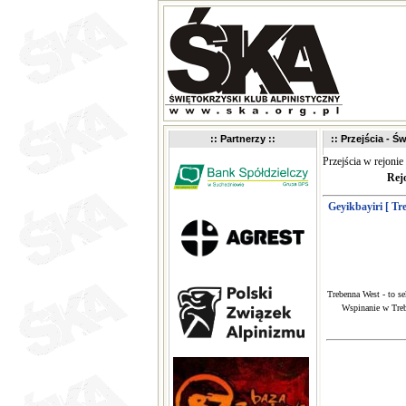
:: Partnerzy ::
:: Przejścia - Św
Przejścia w rejonie
Rej
Geyikbayiri [ T
Trebenna West - to se
Wspinanie w Treb