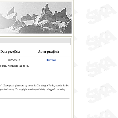
Data przejścia
Autor przejścia
Herman
2025-03-10
jonie. Nietrudne jak na 7c.
 Zazwyczaj pierwsze są łatwe 6a-7a, drugie 7a-8a, trzecie 8a-8c.
rzymałościowy. Ze względu na długość dróg odległości między