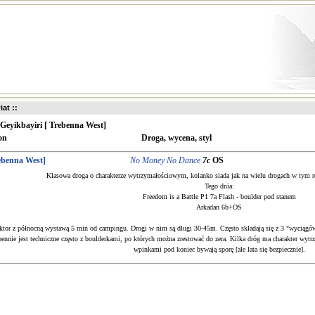
iat ::
Geyikbayiri [ Trebenna West]
on
Droga, wycena, styl
rebenna West]
No Money No Dance
7c
OS
Klasowa droga o charakterze wytrzymałościowym, kolanko siada jak na wielu drogach w tym re
Tego dnia:
Freedom is a Battle P1 7a Flash - boulder pod stanem
Arkadan 6b+OS
ktor z północną wystawą 5 min od campingu. Drogi w nim są długi 30-45m. Często składają się z 3 "wyciągów".
ennie jest techniczne często z boulderkami, po których można zrestować do zera. Kilka dróg ma charakter wyt
wpinkami pod koniec bywają sporę [ale lata się bezpiecznie].