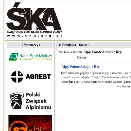
:: Partnerzy ::
:: Przejścia - Świat ::
Przejścia w rejonie
Alpy, Pointe Adolphe Rey
Rejon
Alpy, Pointe Adolphe Rey
Duże załamanie pogody z opadem śniegu i izotermą 0 na 2
poszukiwaniu suchych i "ciepłych" południowych ścian. 
podejścia i ok. 13 wstawiamy się w drogę Salluard- popul
meldujemy 