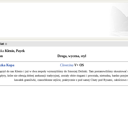
iat ::
nika
Klenio, Payek
on
Droga, wycena, styl
dzka Kopa
Clovecina
V+
OS
łączył do nas Klenio i już w dwa zespoły wyruszyliśmy do Smoczej Dolinki. Tam postanowiliśmy skosztować 
płyty, które nie oferują dobrej asekuracji tradycyjnej, zostały obite ringami i powstała, nietrudna, bardzo prz
kawałek graniówki, czasochłonne zejście, praktycznie z pod samej Chaty pod Rysami, całościowo s