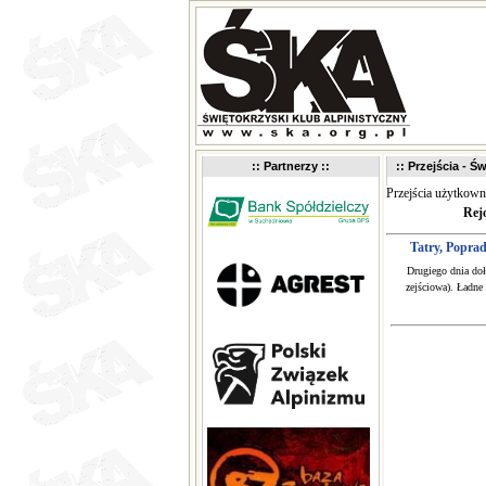
:: Partnerzy ::
:: Przejścia - Św
Przejścia użytkow
Rej
Tatry, Popra
Drugiego dnia do
zejściowa). Ładne 