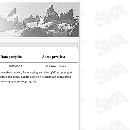
Data przejścia
Autor przejścia
Klenio, Payek
2025-06-22
stosunkowo nowej, 9-cio wyciągowej drogi (300 m, plus grań
yjemnościowa droga. Długie podejście, stosunkowo długa droga i
tanowią fajną górską przygodę.